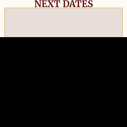
NEXT DATES
06
Wiener Mozart Konzert
AUG
Goldener Saal